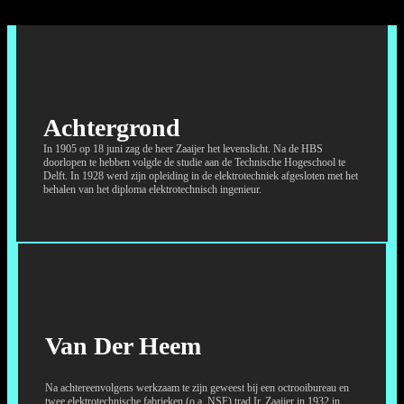
Achtergrond
In 1905 op 18 juni zag de heer Zaaijer het levenslicht. Na de HBS
doorlopen te hebben volgde de studie aan de Technische Hogeschool te
Delft. In 1928 werd zijn opleiding in de elektrotechniek afgesloten met het
behalen van het diploma elektrotechnisch ingenieur.
Van Der Heem
Na achtereenvolgens werkzaam te zijn geweest bij een octrooibureau en
twee elektrotechnische fabrieken (o.a. NSF) trad Ir. Zaaijer in 1932 in